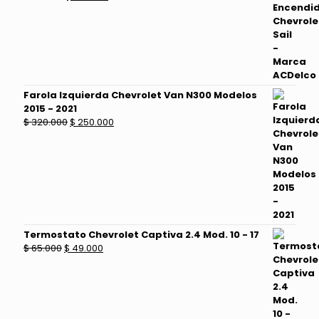
precio
precio
original
actual
era:
es:
$ 130.000.
$ 100.000.
Farola Izquierda Chevrolet Van N300 Modelos
2015 - 2021
El
El
$
320.000
$
250.000
precio
precio
original
actual
era:
es:
$ 320.000.
$ 250.000.
Termostato Chevrolet Captiva 2.4 Mod. 10 - 17
El
El
$
65.000
$
49.000
precio
precio
original
actual
era:
es:
$ 65.000.
$ 49.000.