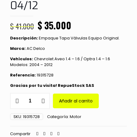
04/12
El
El
$
35.000
$
41.000
precio
precio
Descripción:
Empaque Tapa Válvulas Equipo Original.
original
actual
Marca:
AC Delco
era:
es:
$ 41.000.
$ 35.000.
Vehículos:
Chevrolet Aveo 1.4 – 1.6 / Optra 1.4 – 1.6
Modelos: 2004 – 2012
Referencia:
19315728
Gracias por tu visita! RepueStock SAS
Empaque
Añadir al carrito
Tapa
Válvulas
Chevrolet
SKU:
19315728
Categoría:
Motor
Aveo/
Optra
1.4,
Compartir
1.6