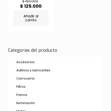
El
$
160.000
precio
El
$
125.000
original
precio
era:
actual
Añadir al
$ 160.000.
es:
carrito
$ 125.000.
Categorías del producto
Accesorios
Aditivos y lubricantes
Carrocería
Filtros
Frenos
Iluminación