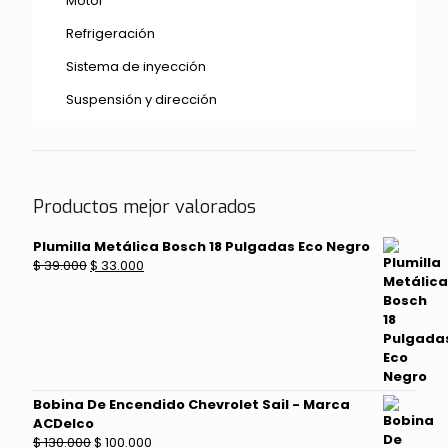
Motor
Refrigeración
Sistema de inyección
Suspensión y dirección
Productos mejor valorados
Plumilla Metálica Bosch 18 Pulgadas Eco Negro
El
El
$
39.000
$
33.000
precio
precio
original
actual
era:
es:
$ 39.000.
$ 33.000.
Bobina De Encendido Chevrolet Sail - Marca
ACDelco
El
El
$
130.000
$
100.000