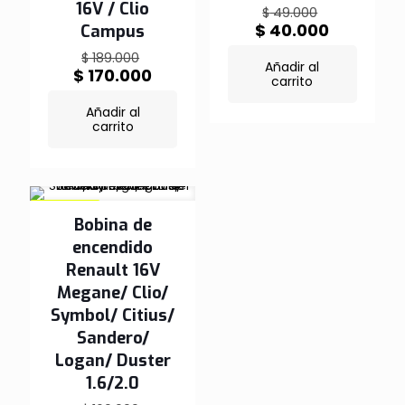
16V / Clio
El
$
49.000
precio
El
$
40.000
Campus
original
precio
El
$
189.000
era:
actual
Añadir al
precio
El
$
170.000
$ 49.000.
es:
carrito
original
precio
$ 40.000
era:
actual
Añadir al
$ 189.000.
es:
carrito
$ 170.000.
EN OFERTA
Bobina de
encendido
Renault 16V
Megane/ Clio/
Symbol/ Citius/
Sandero/
Logan/ Duster
1.6/2.0