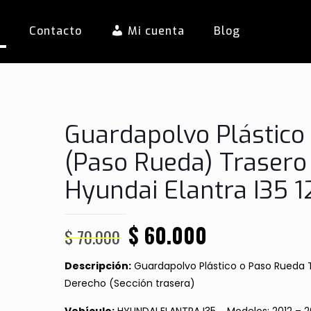
s
Contacto
Mi cuenta
Blog
Guardapolvo Plástico
(Paso Rueda) Trasero 
Hyundai Elantra I35 1
El
El
$
60.000
$
70.000
precio
precio
Descripción:
Guardapolvo Plástico o Paso Rueda 
original
actual
Derecho (Sección trasera)
era:
es: