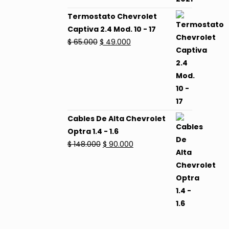
Termostato Chevrolet
Captiva 2.4 Mod. 10 - 17
El
El
$
65.000
$
49.000
precio
precio
original
actual
era:
es:
$ 65.000.
$ 49.000.
Cables De Alta Chevrolet
Optra 1.4 - 1.6
El
El
$
148.000
$
90.000
precio
precio
original
actual
era:
es:
$ 148.000.
$ 90.000.