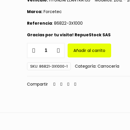
$ 70.000.
$ 60.000.
Vehículo:
HYUNDAI ELANTRA I35 Modelos: 2012 – 2
Marca:
Forcetec
Referencia
: 86822-3X1000
Gracias por tu visita! RepueStock SAS
Guardapolvo
Añadir al carrito
Plástico
(Paso
Categoría:
Carrocería
SKU:
86821-3X1000-1
Rueda)
Trasero
Der.
Compartir
Hyundai
Elantra
I35
12-
13
cantidad