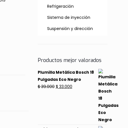
013
Refrigeración
Sistema de inyección
Suspensión y dirección
Productos mejor valorados
Plumilla Metálica Bosch 18
Pulgadas Eco Negro
El
El
$
39.000
$
33.000
precio
precio
original
actual
era:
es:
$ 39.000.
$ 33.000.