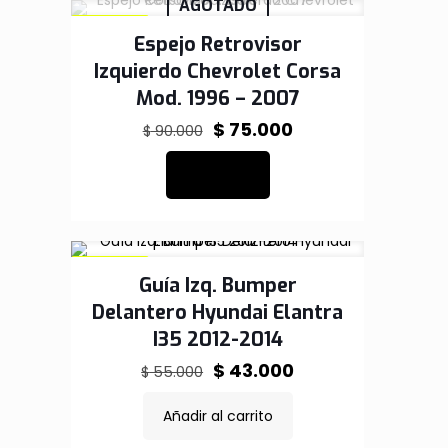
AGOTADO
EN OFERTA
Espejo Retrovisor
Izquierdo Chevrolet Corsa
Mod. 1996 – 2007
El
El
$
75.000
$
90.000
precio
precio
Leer más
original
actual
era:
es:
$ 90.000.
$ 75.000.
EN OFERTA
Guía Izq. Bumper
Delantero Hyundai Elantra
I35 2012-2014
El
El
$
43.000
$
55.000
precio
precio
Añadir al carrito
original
actual
era:
es: