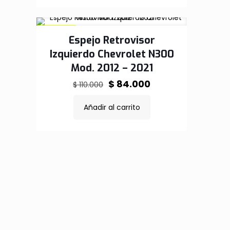
$ 55.000.
$ 43.000.
EN OFERTA
Espejo Retrovisor
Izquierdo Chevrolet N300
Mod. 2012 – 2021
El
El
$
84.000
$
110.000
precio
precio
Añadir al carrito
original
actual
era:
es:
$ 110.000.
$ 84.000.