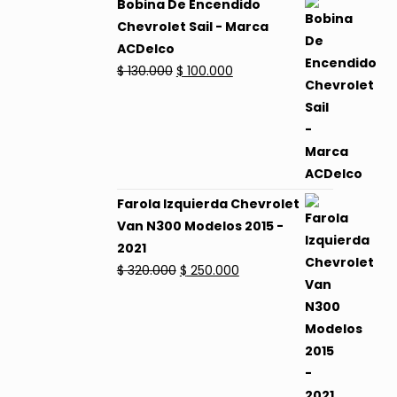
Bobina De Encendido
Chevrolet Sail - Marca
ACDelco
El
El
$
130.000
$
100.000
precio
precio
original
actual
era:
es:
$ 130.000.
$ 100.000.
Farola Izquierda Chevrolet
Van N300 Modelos 2015 -
2021
El
El
$
320.000
$
250.000
precio
precio
original
actual
era:
es:
$ 320.000.
$ 250.000.