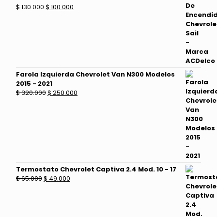
El
El
$
130.000
$
100.000
precio
precio
original
actual
era:
es:
$ 130.000.
$ 100.000.
Farola Izquierda Chevrolet Van N300 Modelos
2015 - 2021
El
El
$
320.000
$
250.000
precio
precio
original
actual
era:
es:
$ 320.000.
$ 250.000.
Termostato Chevrolet Captiva 2.4 Mod. 10 - 17
El
El
$
65.000
$
49.000
precio
precio
original
actual
era:
es:
$ 65.000.
$ 49.000.