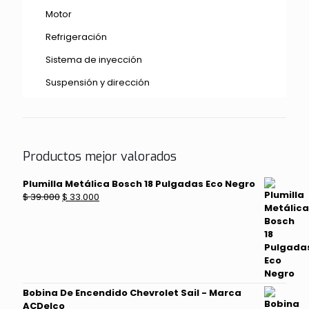
Motor
Refrigeración
Sistema de inyección
Suspensión y dirección
Productos mejor valorados
Plumilla Metálica Bosch 18 Pulgadas Eco Negro
El
El
$
39.000
$
33.000
precio
precio
original
actual
era:
es:
$ 39.000.
$ 33.000.
Bobina De Encendido Chevrolet Sail - Marca
ACDelco