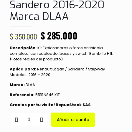
Sandero 2016-2020
Marca DLAA
El
El
$
285.000
$
350.000
precio
precio
Descripción:
Kit Exploradoras o faros antiniebla
original
actual
completo, con cableado, bases y switch. Bombillo H11.
era:
es:
(Fotos reales del producto)
$ 350.000.
$ 285.000.
Aplica para:
Renault Logan / Sandero / Stepway
Modelos: 2016 – 2020
Marca:
DLAA
Referencia:
551RN846 KIT
Gracias por tu visita! RepueStock SAS
Kit
Añadir al carrito
Exploradoras
Renault
Logan/