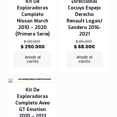
Kit De
Direccional
Exploradoras
Cocuyo Espejo
Completo
Derecho
Nissan March
Renault Logan/
2010 – 2020
Sandero 2016-
(Primera Serie)
2021
El
El
$
310.000
$
85.000
precio
precio
El
El
$
250.000
$
68.000
original
original
precio
precio
era:
era:
actual
actual
Añadir al
Añadir al
$ 310.000.
$ 85.000.
es:
es:
carrito
carrito
$ 250.000.
$ 68.000.
EN OFERTA
Kit De
Exploradoras
Completo Aveo
GT Emotion
2010 – 2013