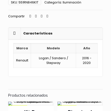
SKU:
551RN846KIT
Categoría:
Iluminación
Sandero
2016-
2020
Compartir
Marca
DLAA
cantidad
Características
Marca
Modelo
Año
Logan / Sandero /
2016 -
Renault
Stepway
2020
Productos relacionados
EN OFERTA
EN OFERTA