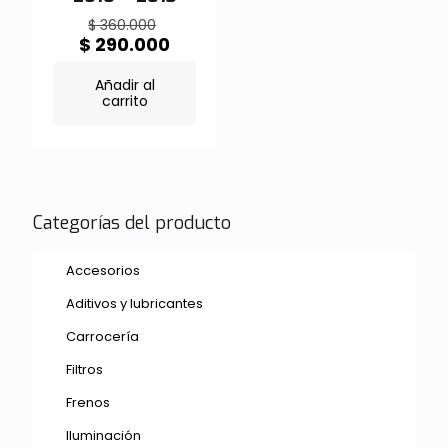
El
$
360.000
precio
El
$
290.000
original
precio
era:
actual
Añadir al
$ 360.000.
es:
carrito
$ 290.000.
Categorías del producto
Accesorios
Aditivos y lubricantes
Carrocería
Filtros
Frenos
Iluminación