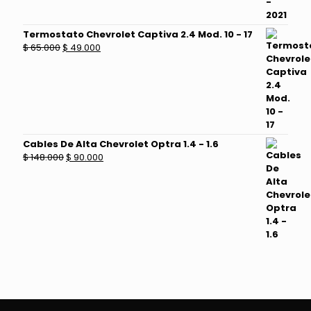
Termostato Chevrolet Captiva 2.4 Mod. 10 - 17
El
El
$
65.000
$
49.000
precio
precio
original
actual
era:
es:
$ 65.000.
$ 49.000.
Cables De Alta Chevrolet Optra 1.4 - 1.6
El
El
$
148.000
$
90.000
precio
precio
original
actual
era:
es:
$ 148.000.
$ 90.000.