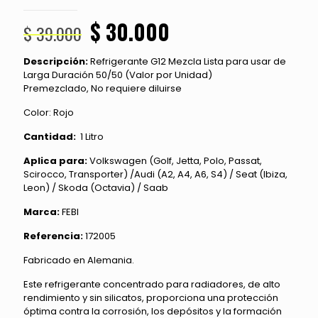
El
El
$
30.000
$
39.000
precio
precio
Descripción:
Refrigerante G12 Mezcla Lista para usar de
original
actual
Larga Duración 50/50 (Valor por Unidad)
era:
es:
Premezclado, No requiere diluirse
$ 39.000.
$ 30.000.
Color: Rojo
Cantidad:
1 Litro
Aplica para:
Volkswagen (Golf, Jetta, Polo, Passat,
Scirocco, Transporter) /Audi (A2, A4, A6, S4) / Seat (Ibiza,
Leon) / Skoda (Octavia) / Saab
Marca:
FEBI
Referencia:
172005
Fabricado en Alemania.
Este refrigerante concentrado para radiadores, de alto
rendimiento y sin silicatos, proporciona una protección
óptima contra la corrosión, los depósitos y la formación