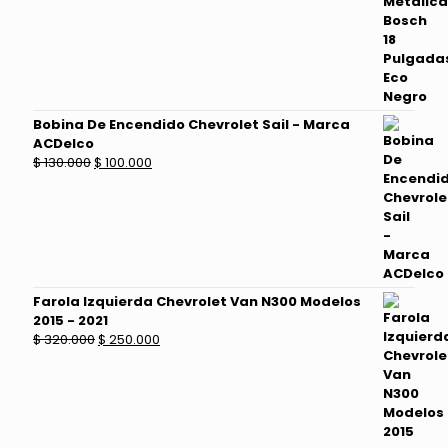
precio
precio
original
actual
era:
es:
$ 39.000.
$ 33.000.
Bobina De Encendido Chevrolet Sail - Marca
ACDelco
El
El
$
130.000
$
100.000
precio
precio
original
actual
era:
es:
$ 130.000.
$ 100.000.
Farola Izquierda Chevrolet Van N300 Modelos
2015 - 2021
El
El
$
320.000
$
250.000
precio
precio
original
actual
era:
es:
$ 320.000.
$ 250.000.