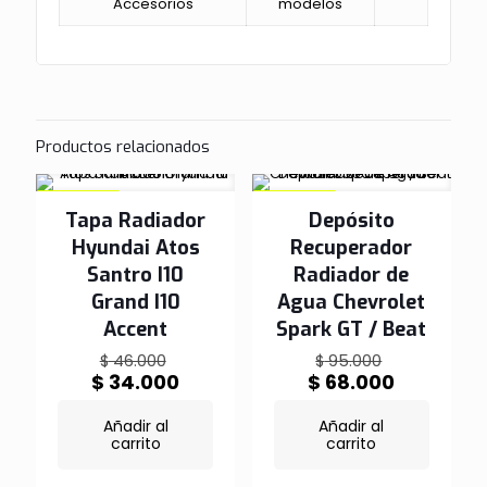
Accesorios
modelos
Productos relacionados
EN OFERTA
EN OFERTA
Tapa Radiador
Depósito
Hyundai Atos
Recuperador
Santro I10
Radiador de
Grand I10
Agua Chevrolet
Accent
Spark GT / Beat
El
El
$
46.000
$
95.000
precio
precio
El
El
$
34.000
$
68.000
original
original
precio
precio
era:
era:
actual
actual
Añadir al
Añadir al
$ 46.000.
$ 95.000.
es:
es:
carrito
carrito
$ 34.000.
$ 68.000.