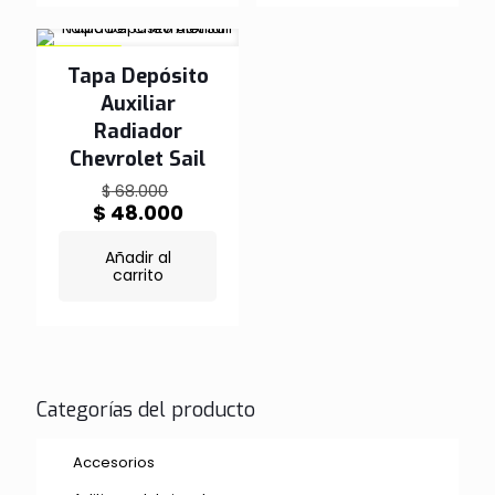
EN OFERTA
Tapa Depósito
Auxiliar
Radiador
Chevrolet Sail
El
$
68.000
precio
El
$
48.000
original
precio
era:
actual
Añadir al
$ 68.000.
es:
carrito
$ 48.000.
Categorías del producto
Accesorios