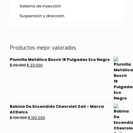
Sistema de inyección
Suspensión y dirección
Productos mejor valorados
Plumilla Metálica Bosch 18 Pulgadas Eco Negro
El
El
$
39.000
$
33.000
precio
precio
original
actual
era:
es:
$ 39.000.
$ 33.000.
Bobina De Encendido Chevrolet Sail - Marca
ACDelco
El
El
$
130.000
$
100.000
precio
precio
original
actual