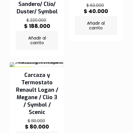
Sandero/ Clio/
El
$
63.000
precio
El
$
40.000
Duster/ Symbol
original
precio
El
$
220.000
era:
actual
Añadir al
precio
El
$
188.000
$ 63.000.
es:
carrito
original
precio
$ 40.000
era:
actual
Añadir al
$ 220.000.
es:
carrito
$ 188.000.
EN OFERTA
Carcaza y
Termostato
Renault Logan /
Megane / Clio 3
/ Symbol /
Scenic
El
$
110.000
precio
El
$
80.000
original
precio