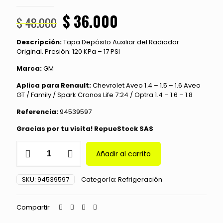
El
El
$
36.000
$
48.000
precio
precio
Descripción:
Tapa Depósito Auxiliar del Radiador
original
actual
Original. Presión: 120 KPa – 17 PSI
era:
es:
Marca:
GM
$ 48.000.
$ 36.000.
Aplica para Renault:
Chevrolet Aveo 1.4 – 1.5 – 1.6 Aveo
GT / Family / Spark Cronos Life 7:24 / Optra 1.4 – 1.6 – 1.8
Referencia:
94539597
Gracias por tu visita! RepueStock SAS
Tapa
Añadir al carrito
Depósito
Auxiliar
Radiador
SKU:
94539597
Categoría:
Refrigeración
Chevrolet
Aveo
/
Compartir
Spark
cantidad