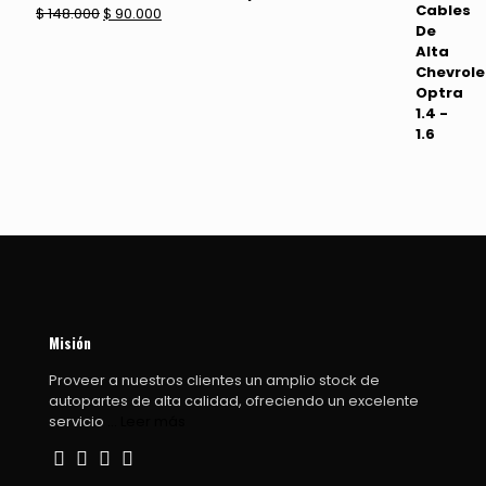
El
El
$
148.000
$
90.000
precio
precio
original
actual
era:
es:
$ 148.000.
$ 90.000.
Misión
Proveer a nuestros clientes un amplio stock de
autopartes de alta calidad, ofreciendo un excelente
servicio
... Leer más