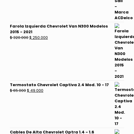
era:
es:
$ 130.000.
$ 100.000.
Farola Izquierda Chevrolet Van N300 Modelos
2015 - 2021
El
El
$
320.000
$
250.000
precio
precio
original
actual
era:
es:
$ 320.000.
$ 250.000.
Termostato Chevrolet Captiva 2.4 Mod. 10 - 17
El
El
$
65.000
$
49.000
precio
precio
original
actual
era:
es:
$ 65.000.
$ 49.000.
Cables De Alta Chevrolet Optra 1.4 - 1.6