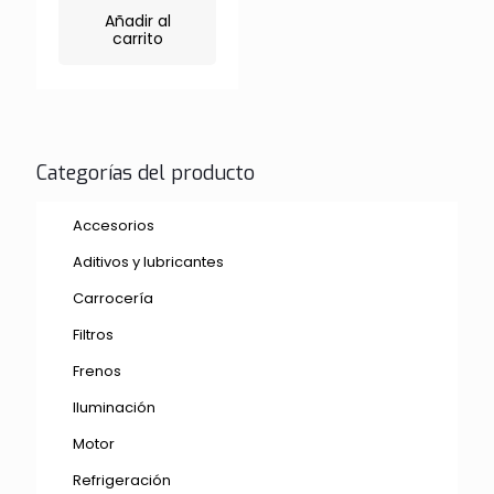
era:
actual
Añadir al
$ 110.000.
es:
carrito
$ 80.000.
Categorías del producto
Accesorios
Aditivos y lubricantes
Carrocería
Filtros
Frenos
Iluminación
Motor
Refrigeración