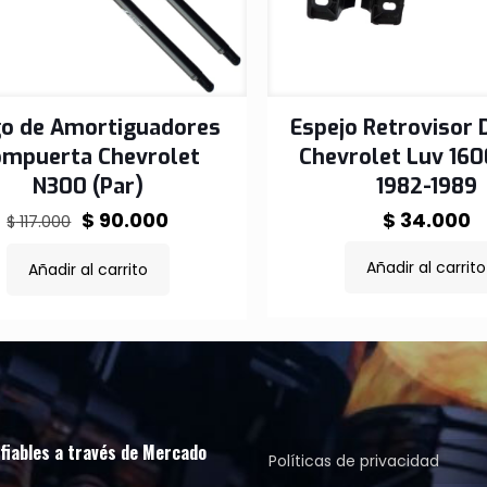
go de Amortiguadores
Espejo Retrovisor 
mpuerta Chevrolet
Chevrolet Luv 16
N300 (Par)
1982-1989
El
El
$
90.000
$
34.000
$
117.000
precio
precio
Añadir al carrito
Añadir al carrito
original
actual
era:
es:
$ 117.000.
$ 90.000.
fiables a través de Mercado
Políticas de privacidad