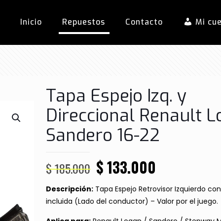
Inicio
Repuestos
Contacto
Mi cu
Tapa Espejo Izq. y
Direccional Renault 
Sandero 16-22
El
El
$
133.000
$
185.000
precio
precio
Descripción:
Tapa Espejo Retrovisor Izquierdo con
original
actual
incluida (Lado del conductor) – Valor por el juego.
era:
es: