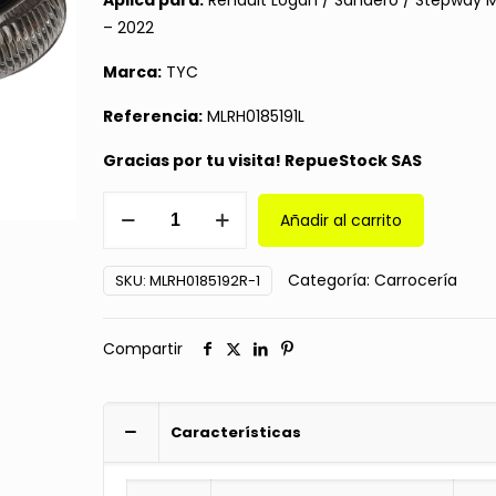
$ 185.000.
$ 133.000.
Aplica para:
Renault Logan / Sandero / Stepway 
– 2022
Marca:
TYC
Referencia:
MLRH0185191L
Gracias por tu visita! RepueStock SAS
Tapa
Añadir al carrito
Espejo
Izq.
Categoría:
Carrocería
SKU:
MLRH0185192R-1
y
Direccional
Renault
Compartir
Logan
Sandero
16-
Características
22
cantidad