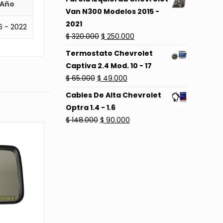
Año
original
actual
Van N300 Modelos 2015 -
era:
es:
2021
6 - 2022
$ 130.000.
$ 100.000.
El
El
$
320.000
$
250.000
precio
precio
Termostato Chevrolet
original
actual
Captiva 2.4 Mod. 10 - 17
era:
es:
El
El
$
65.000
$
49.000
$ 320.000.
$ 250.000.
precio
precio
Cables De Alta Chevrolet
original
actual
Optra 1.4 - 1.6
era:
es:
El
El
$
148.000
$
90.000
$ 65.000.
$ 49.000.
precio
precio
original
actual
era:
es:
$ 148.000.
$ 90.000.