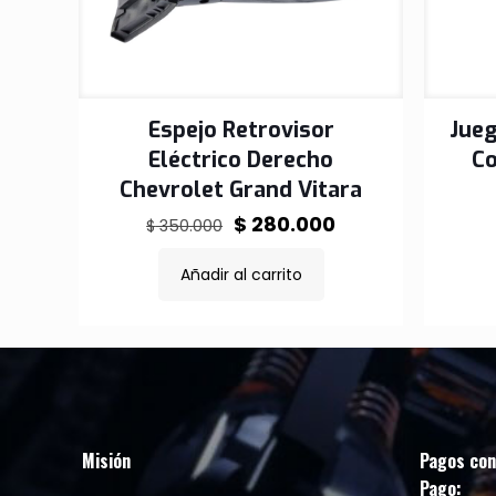
Espejo Retrovisor
Jue
Eléctrico Derecho
Co
Chevrolet Grand Vitara
El
El
$
280.000
$
350.000
precio
precio
Añadir al carrito
original
actual
era:
es:
$ 350.000.
$ 280.000.
Misión
Pagos con
Pago: