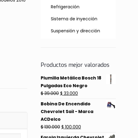
Modelos 2016
Refrigeración
Sistema de inyección
Suspensión y dirección
Productos mejor valorados
Plumilla Metálica Bosch 18
Pulgadas Eco Negro
El
El
$
39.000
$
33.000
precio
precio
Bobina De Encendido
original
actual
Chevrolet Sail - Marca
era:
es:
ACDelco
$ 39.000.
$ 33.000.
El
El
$
130.000
$
100.000
precio
precio
Farola Izquierda Chevrolet