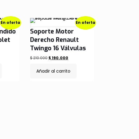
En oferta
En oferta
ndido
Soporte Motor
olet
Derecho Renault
Twingo 16 Válvulas
El
El
$
210.000
$
190.000
ecio
precio
precio
Añadir al carrito
tual
original
actual
:
era:
es:
390.000.
$ 210.000.
$ 190.000.