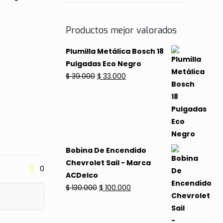
Productos mejor valorados
Plumilla Metálica Bosch 18
Pulgadas Eco Negro
El
El
$
39.000
$
33.000
precio
precio
original
actual
era:
es:
$ 39.000.
$ 33.000.
Bobina De Encendido
Chevrolet Sail - Marca
0
ACDelco
El
El
$
130.000
$
100.000
precio
precio
original
actual