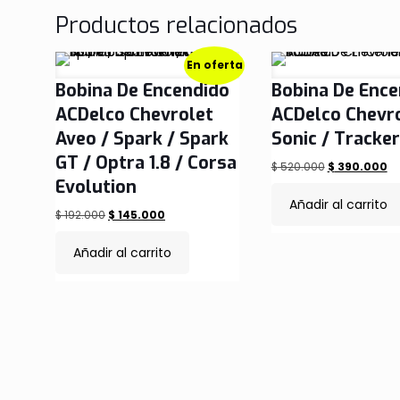
Productos relacionados
En oferta
Bobina De Encendido
Bobina De Ence
ACDelco Chevrolet
ACDelco Chevr
Aveo / Spark / Spark
Sonic / Tracker
GT / Optra 1.8 / Corsa
El
El
$
520.000
$
390.000
Evolution
precio
pr
Añadir al carrito
original
ac
El
El
$
192.000
$
145.000
era:
es
precio
precio
Añadir al carrito
$ 520.000.
$ 
original
actual
era:
es:
$ 192.000.
$ 145.000.