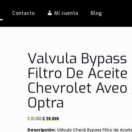
s
Contacto
Mi cuenta
Blog
Valvula Bypass
Filtro De Aceite
Chevrolet Aveo 
Optra
El
El
$
35.000
$
28.000
precio
precio
Descripción:
Válvula Check Bypass Filtro de Aceite