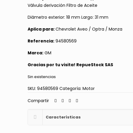
original
actual
Válvula derivación Filtro de Aceite
era:
es:
$ 35.000.
$ 28.000.
Diámetro exterior: 18 mm Largo: 31 mm
Aplica para:
Chevrolet Aveo / Optra / Monza
Referencia:
94580569
Marca:
GM
Gracias por tu visita! RepueStock SAS
Sin existencias
SKU:
94580569
Categoría:
Motor
Compartir
Características