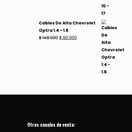
era:
es:
$ 65.000.
$ 49.000.
Cables De Alta Chevrolet
Optra 1.4 - 1.6
El
El
$
148.000
$
90.000
precio
precio
original
actual
era:
es:
$ 148.000.
$ 90.000.
Otros canales de venta: